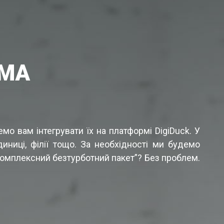
РМА
мо вам інтегрувати їх на платформі DigiDuck. У
диниці, філії тощо. За необхідності ми будемо
“комплексний безтурботний пакет”? Без проблем.