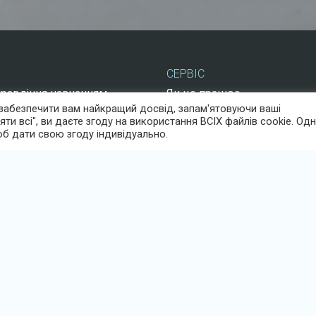
СЕРВІС
правління навчанням
Як це працює
забезпечити вам найкращий досвід, запам'ятовуючи ваші
правління інформацією
ПОШИРЕНІ ЗАПИТАННЯ
ти всі", ви даєте згоду на використання ВСІХ файлів cookie. Од
бов'язками інструктувати!
Контакти
об дати свою згоду індивідуально.
я співробітників
Центр підтримки
 власний контент
Login
рсів
Безпека
Тестування безкоштовне
Інформаційний бюлетень
Блог