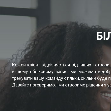
БІ
Кожен клієнт відрізняється від інших і створи
вашому обліковому записі ми можемо відобража
тренувати вашу команду стільки, скільки буде 
Давайте поговоримо, і ми створимо рішення з у