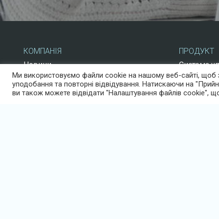
КОМПАНІЯ
ПРОДУКТ
Новини
Система у
Ми використовуємо файли cookie на нашому веб-сайті, щоб 
Система у
уподобання та повторні відвідування. Натискаючи на "Прийня
Нехтують о
ви також можете відвідати "Налаштування файлів cookie", щ
Додаток дл
Публікуйте
Каталог ку