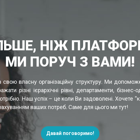
ЛЬШЕ, НІЖ ПЛАТФО
МИ ПОРУЧ З ВАМИ!
в свою власну організаційну структуру. Ми допоможе
ти різні ієрархічні рівні, департаменти, бізнес-о
потрібно. Наш успіх – це коли Ви задоволені. Хочете 
рахуванням ваших потреб. Саме для цього ми тут!
Давай поговоримо!