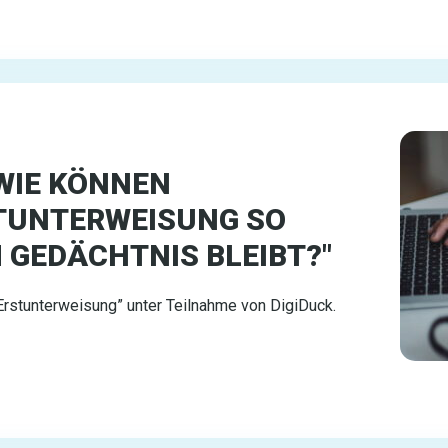
WIE KÖNNEN
TUNTERWEISUNG SO
M GEDÄCHTNIS BLEIBT?"
Erstunterweisung” unter Teilnahme von DigiDuck.