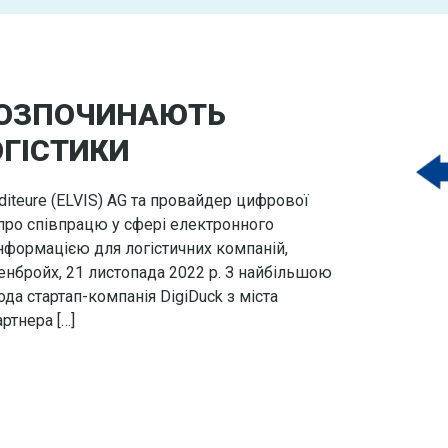
 РОЗПОЧИНАЮТЬ
ОГІСТИКИ
editeure (ELVIS) AG та провайдер цифрової
про співпрацю у сфері електронного
інформацією для логістичних компаній,
енбройх, 21 листопада 2022 р. З найбільшою
 стартап-компанія DigiDuck з міста
ртнера […]