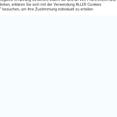
klicken, erklären Sie sich mit der Verwendung ALLER Cookies
" besuchen, um Ihre Zustimmung individuell zu erteilen.
Bien entendu, toutes les informations ou tous les docu
collaborateurs. C’est pourquoi nous vous offrons la possibilit
de manière très ciblée à certains collaborateurs ou services da
En raison des nouvelles obligations légales, vous êtes tenu
informations aux collaborateurs. Cela représente une charge de
moindre modification, vous devez à nouveau les transmettre
exemple, du paquet mobilité de l’UE. Avec DigiDuck, vous maît
réduisez à un minimum d’efforts et de temps.