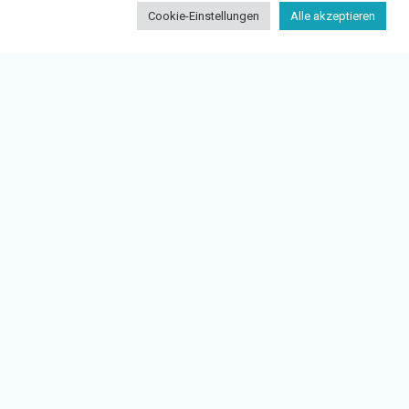
Cookie-Einstellungen
Alle akzeptieren
ments ne sont pas destinés à tous les
é de transmettre des documents individuels
ns notre plateforme.
 de garantir la transmission de diverses
 travail supplémentaire pour vous. Et à la
 à vos collaborateurs. C’est le cas, par
risez parfaitement vos obligations et les