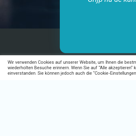
Wir verwenden Cookies auf unserer Website, um Ihnen die bestmö
UNTERNEHMEN
PRODUKT
wiederholten Besuche erinnern. Wenn Sie auf "Alle akzeptieren" 
News + Presse
Learn-Man
einverstanden. Sie können jedoch auch die "Cookie-Einstellungen
Info-Mana
Unterweisu
Werknemer
Eigene Inha
Cursus cat