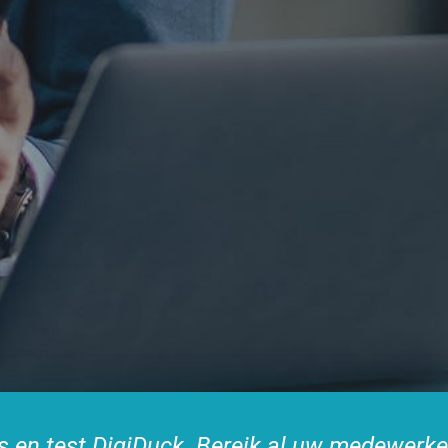
ns en test DigiDuck. Bereik al uw medewerke