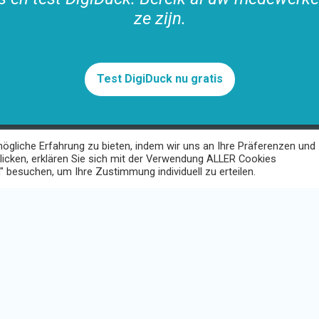
ze zijn.
Test DigiDuck nu gratis
gliche Erfahrung zu bieten, indem wir uns an Ihre Präferenzen und
SERVICE
klicken, erklären Sie sich mit der Verwendung ALLER Cookies
agement-System
Hoe het werkt
" besuchen, um Ihre Zustimmung individuell zu erteilen.
gement-System
Hilfe & FAQ
ngspflichten
Neem contact op met
 app
Support
lte
Login
alogus
Beveiliging
Gratis test
Nieuwsbrief