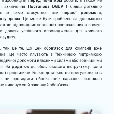
а виробництві
перед початком
роботи, а також не
ї закінчення.
Постанова DGUV 1
більш детально
Те ж саме стосується тем
першої допомоги,
сту
даних
. Це може бути зроблено за допомогою
огою відповідних зовнішніх постачальників послуг.
ти докази успішного впровадження для кожного
я аудиту.
, так це те, що цей обов’язок для компанії вже
ика! Це часто плутають з “технічною підтримкою
 медичної допомоги власними силами або зовнішніми
ії. На
додаток
до обов’язкового інструктажу, вони
сті працівників. Більш детально це врегульовано в
і не проводити обов’язкове навчання фатально
не виконує свій законний обов’язок!