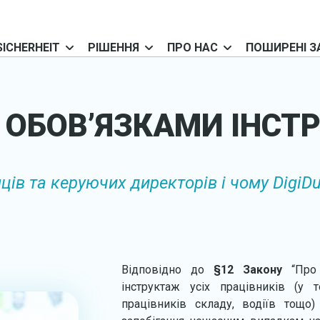
SICHERHEIT
РІШЕННЯ
ПРО НАС
ПОШИРЕНІ З
ОБОВ’ЯЗКАМИ ІНСТ
ів та керуючих директорів і чому DigiDu
Відповідно до
§12 Закону
“Про
інструктаж усіх працівників (у т
працівників складу, водіїв тощо