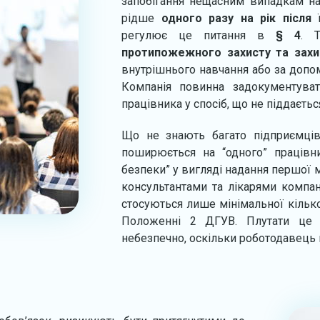
запобігання нещасним випадкам н
рідше
одного разу на рік
після
ї
регулює це питання в
§ 4
. 
протипожежного захисту та захи
внутрішнього навчання або за допом
Компанія повинна задокументува
працівника у спосіб, що не піддаєтьс
Що не знають багато підприємців
поширюється на “одного” працівн
безпеки” у вигляді надання першої
консультантами та лікарями компан
стосуються лише мінімальної кілько
Положенні 2 ДГУВ. Плутати це 
небезпечно, оскільки роботодавець 