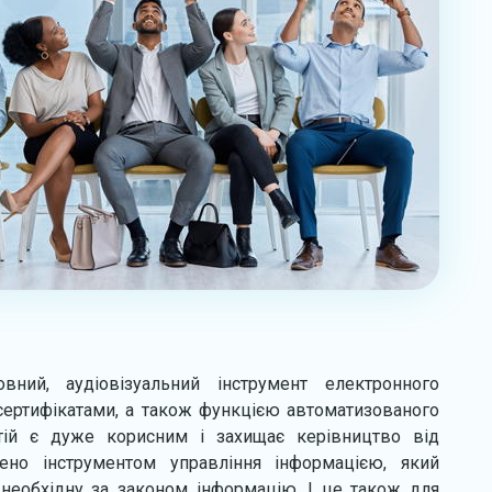
вний, аудіовізуальний інструмент електронного
сертифікатами, а також функцією автоматизованого
антій є дуже корисним і захищає керівництво від
внено інструментом управління інформацією, який
необхідну за законом інформацію. І це також для