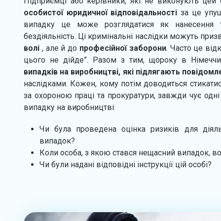
Підприємці або керівники, які не виконують цей 
особистої юридичної відповідальності
за це упу
випадку це може розглядатися як нанесення 
бездіяльність. Ці кримінальні наслідки можуть приз
волі
, але й до
професійної заборони
. Часто це ві
цього не дійде”. Разом з тим, щороку в Німеччи
випадків на виробництві, які підлягають повідомл
наслідками. Кожен, кому потім доводиться стикати
за охороною праці та прокуратури, завжди чує одні 
випадку на виробництві:
Чи була проведена оцінка ризиків для діяль
випадок?
Коли особа, з якою стався нещасний випадок, во
Чи були надані відповідні інструкції цій особі?