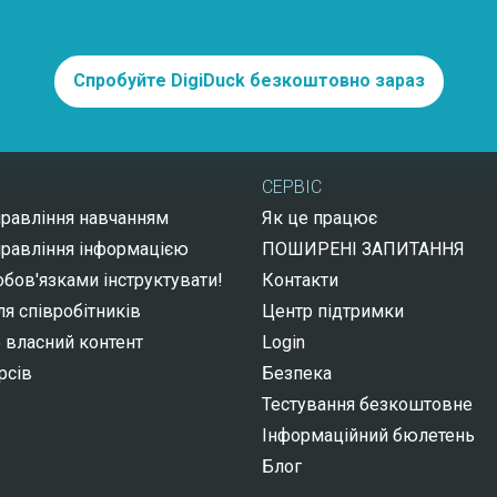
Спробуйте DigiDuck безкоштовно зараз
СЕРВІС
правління навчанням
Як це працює
правління інформацією
ПОШИРЕНІ ЗАПИТАННЯ
бов'язками інструктувати!
Контакти
я співробітників
Центр підтримки
 власний контент
Login
рсів
Безпека
Тестування безкоштовне
Інформаційний бюлетень
Блог