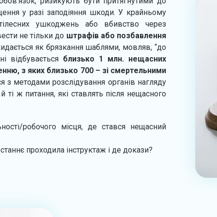
обов’язок, ризикують бути притягнутими до
щення у разі заподіяння шкоди. У крайньому
тілесних ушкоджень або вбивство через
вести не тільки до
штрафів або позбавлення
дкидається як брязкання шаблями, мовляв, “до
ні відбувається
близько 1 млн. нещасних
енню, з яких близько 700 – зі смертельними
ся з методами розслідування органів нагляду
й ті ж питання, які ставлять після нещасного
ності/робочого місця, де стався нещасний
станнє проходила інструктаж і де докази?