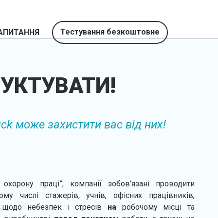
Тестування безкоштовне
АПИТАННЯ
РУКТУВАТИ!
ck може захистити вас від них!
 охорону праці”, компанії зобов’язані проводити
ому числі стажерів, учнів, офісних працівників,
) щодо небезпек і стресів
на
робочому місці та