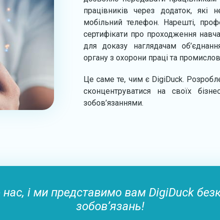
працівників через додаток, які
мобільний телефон. Нарешті, профе
сертифікати про проходження навча
для доказу наглядачам об’єднанн
органу з охорони праці та промислов
Це саме те, чим є DigiDuck. Розроб
сконцентруватися на своїх бізн
зобов’язаннями.
 нас, і ми представимо вам DigiDuck без
зобов’язань!