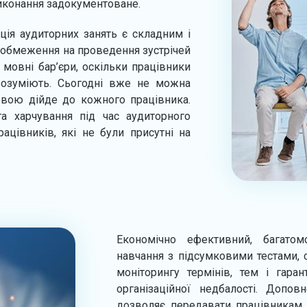
 виконання задокументоване.
ація аудиторних занять є складним і
і обмеження на проведення зустрічей
 мовні бар’єри, оскільки працівники
розуміють. Сьогодні вже не можна
овою дійде до кожного працівника.
а харчування під час аудиторного
ацівників, які не були присутні на
Економічно ефективний, багатомо
навчання з підсумковими тестами, 
моніторингу термінів, тем і гар
організаційної недбалості. Допо
дозволяє передавати працівникам 