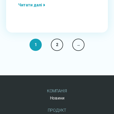
Читати далі
Пагінація
1
2
→
записів
КОМПАНІЯ
Новини
ПРОДУКТ