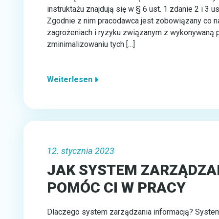
instruktażu znajdują się w § 6 ust. 1 zdanie 2 i 3
Zgodnie z nim pracodawca jest zobowiązany co n
zagrożeniach i ryzyku związanym z wykonywaną pr
zminimalizowaniu tych […]
Weiterlesen
12. stycznia 2023
JAK SYSTEM ZARZĄDZA
POMÓC CI W PRACY
Dlaczego system zarządzania informacją? System 