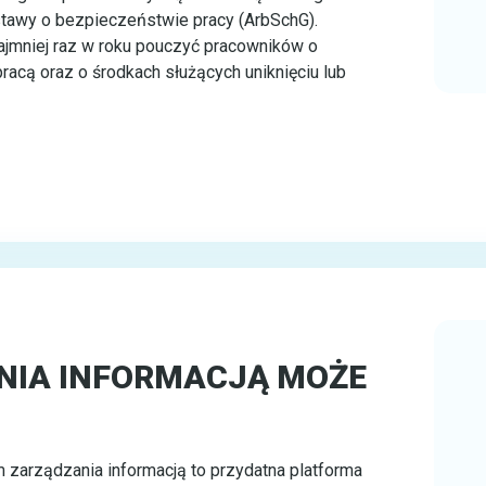
 ustawy o bezpieczeństwie pracy (ArbSchG).
ajmniej raz w roku pouczyć pracowników o
acą oraz o środkach służących uniknięciu lub
NIA INFORMACJĄ MOŻE
zarządzania informacją to przydatna platforma